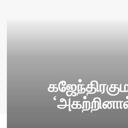
கஜேந்திரகும
‘அகற்றினால்’