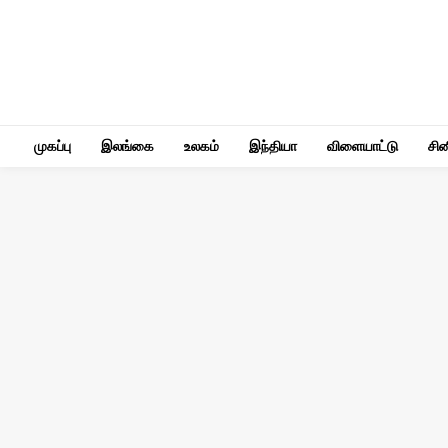
முகப்பு
இலங்கை
உலகம்
இந்தியா
விளையாட்டு
சி