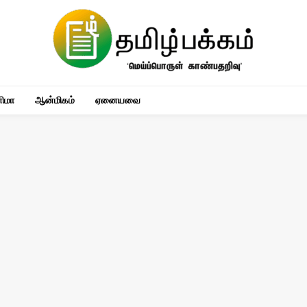
னிமா
ஆன்மிகம்
ஏனையவை