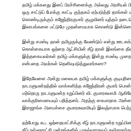
தமிழ் மக்களது இனப் பிரச்சினைக்கு அல்லது அரசியல் பி
ஒரு சாட்டுப் போக்கு காட்டி குந்தகம் ஏற்படுத்தி தாங்கள
கொண்டிருக்கும் கஜேந்திரகுமார் குழுவினர் யுத்தம் நடைப
இலாபங்களை மட்டுமே முதன்மையாக கொண்டு இன்னொரு தரப
இன்று சமஸ்டி தான் தமிழருக்கு வேண்டும் என்று ஊடகங்க
கொள்கையாக ஒற்றை ஆட்சியின் கீழ் தான் இலங்கை தீவு இ
இத்தகையவர்கள் தமிழ் மக்களுக்கு இன்று சமஸ்டி மு
என்பதை அவர்கள் தெளிவுபடுத்துவார்களா?
இதேவேளை அன்று மலையக தமிழ் மக்களுக்கு குடியுர
நாடாளுமன்றத்தில் வாக்களித்த கஜேந்திரன் குமார் பொன்
மற்றொரு நாடாளுமன்ற உறுப்பினர் வி. குமாரசுவாமி ஆகி
வாக்குரிமையையும் பறித்தனர். அதற்கு கைமாறாக அன்
இராஜாங்க அமைச்சை குமாரசுவாமியும் இலஞ்சமாக பெற்று
தற்போது கூட ஒற்றையாட்சிக்கு கீழ் நாடாளுமன்ற உறுப்
கீழ் உள்ளூராட்சி மன்றங்களில் முதல்வராகவும் தவிசாளர்க