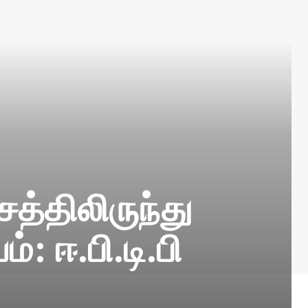
த்திலிருந்து
்: ஈ.பி.டி.பி