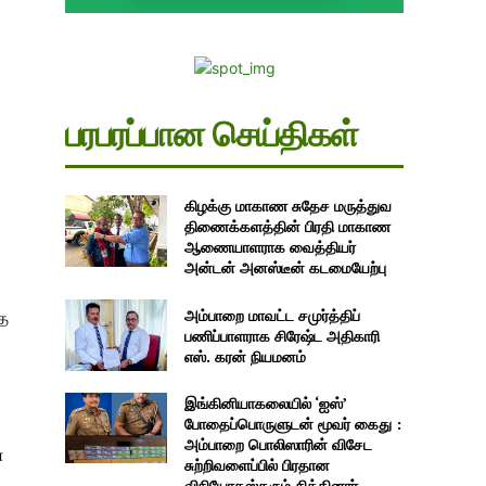
பரபரப்பான செய்திகள்
கிழக்கு மாகாண சுதேச மருத்துவ
திணைக்களத்தின் பிரதி மாகாண
ஆணையாளராக வைத்தியர்
அன்டன் அனஸ்டீன் கடமையேற்பு
அம்பாறை மாவட்ட சமுர்த்திப்
்த
பணிப்பாளராக சிரேஷ்ட அதிகாரி
எஸ். கரன் நியமனம்
இங்கினியாகலையில் ‘ஐஸ்’
போதைப்பொருளுடன் மூவர் கைது :
அம்பாறை பொலிஸாரின் விசேட
்
சுற்றிவளைப்பில் பிரதான
விநியோகஸ்தரும் சிக்கினார்