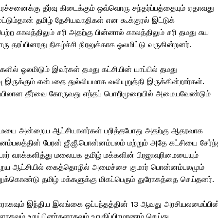
ரச்சனைக்கு தீர்வு கிடைக்கும் ஒவ்வொரு சந்தர்ப்பத்தையும் ஏதாவது
் மட்டும்தான் தமிழ் தேசியவாதிகள் என கூக்குரல் இட்டுக்
ெற்ற காலத்திலும் சரி அதற்கு பின்னால் காலத்திலும் சரி தமது சுய
்பினரது நிகழ்ச்சி நிரலுக்காக ஓலமிட்டு வருகின்றனர்.
ளில் ஓலமிடும் இவர்கள் தமது கட்சியின் யாப்பில் தமது
ருக்கும் என்பதை துல்லியமாக வலியுறுத்தி இருக்கின்றார்கள்.
றையிலான தீர்வை கோருவது எந்தப் பொறிமுறையில் அமையவேண்டும்
ிமையை அன்றைய ஆட்சியாளர்கள் பறித்தபோது அதற்கு ஆதரவாக
னம்பலத்தின் பேரன் ஜீ.ஜீ.பொன்னம்பலம் மற்றும் அதே கட்சியை சேர்ந
யோர் வாக்களித்து மலையக தமிழ் மக்களின் பிரஜாவுரிமையையும்
றைய ஆட்சியில் கைத்தொழில் அமைச்சை குமார் பொன்னம்பலமும்
க்கொண்டு தமிழ் மக்களுக்கு மிகப்பெரும் துரோகத்தை செய்தனர்.
பினராகவும் இந்திய இலங்கை ஒப்பந்தத்தின் 13 ஆவது அரசியலமைப்பின
ளாகவும் உறுப்பினர்களாகவும் உறுதிப்பிரமாணம் செய்து