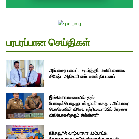
பரபரப்பான செய்திகள்
அம்பாறை மாவட்ட சமுர்த்திப் பணிப்பாளராக
சிரேஷ்ட அதிகாரி எஸ். கரன் நியமனம்
இங்கினியாகலையில் ‘ஐஸ்’
போதைப்பொருளுடன் மூவர் கைது : அம்பாறை
பொலிஸாரின் விசேட சுற்றிவளைப்பில் பிரதான
விநியோகஸ்தரும் சிக்கினார்
நிந்தவூரில் வாழ்வாதார மேம்பாட்டு
தேவையுடைய குடும்பங்களுக்கு தையல்