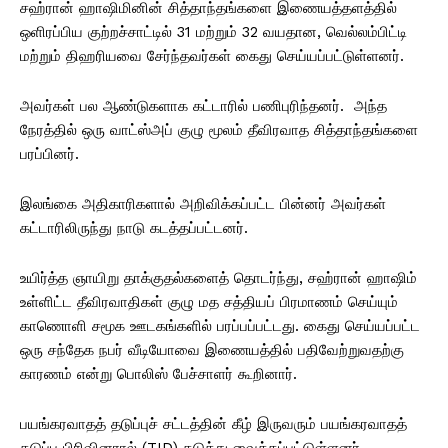
சஹ்ரான் ஹாஷிமினின் சித்தாந்தங்களை இணையத்தளத்தில்
ஒளிரப்பிய குற்றச்சாட்டில் 31 மற்றும் 32 வயதான, வெல்லம்பிட்டி
மற்றும் திஹரியவை சேர்ந்தவர்கள் கைது செய்யப்பட்டுள்ளனர்.
அவர்கள் பல ஆண்டுகளாக கட்டாரில் பணிபுரிந்தனர். அந்த
நேரத்தில் ஒரு வாட்ஸ்அப் குழு மூலம் தீவிரவாத சித்தாந்தங்களை
பரப்பினர்.
இலங்கை அதிகாரிகளால் அறிவிக்கப்பட்ட பின்னர் அவர்கள்
கட்டாரிலிருந்து நாடு கடத்தப்பட்டனர்.
உயிர்த்த ஞாயிறு தாக்குதல்களைத் தொடர்ந்து, சஹ்ரான் ஹாஷிம்
உள்ளிட்ட தீவிரவாதிகள் குழு மத சத்தியப் பிரமாணம் செய்யும்
காணொளி சமூக ஊடகங்களில் பரப்பப்பட்டது. கைது செய்யப்பட்ட
ஒரு சந்தேக நபர் வீடியோவை இணையத்தில் பதிவேற்றுவதற்கு
காரணம் என்று பொலிஸ் பேச்சாளர் கூறினார்.
பயங்கரவாதத் தடுப்புச் சட்டத்தின் கீழ் இருவரும் பயங்கரவாதத்
தடுப்பு பிரிவினரால் (TID) தடுத்து வைக்கப்பட்டுள்ளனர்.