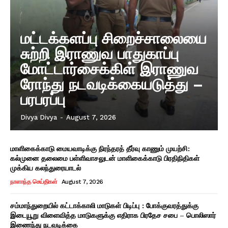
மட்டக்களப்பு சிறைச்சாலையை
சுற்றி இராணுவ பாதுகாப்பு
மோட்டார்சைக்கிள் இராணுவ
ரோந்து நடவடிக்கையடுத்து –
பரபரப்பு
Divya Divya
-
August 7, 2026
மாளிகைக்காடு மையவாடிக்கு நிரந்தரத் தீர்வு காணும் முயற்சி:
கல்முனை தலைமை பள்ளிவாசலுடன் மாளிகைக்காடு பிரதிநிதிகள்
முக்கிய கலந்துரையாடல்
நாளாந்த செய்திகள்
August 7, 2026
சம்மாந்துறையில் கட்டாக்காலி மாடுகள் பிடிப்பு : போக்குவரத்துக்கு
இடையூறு விளைவித்த மாடுகளுக்கு எதிராக பிரதேச சபை – பொலிஸார்
இணைந்து நடவடிக்கை