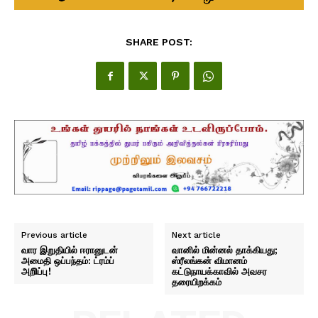
SHARE POST:
Previous article
Next article
வார இறுதியில் ஈரானுடன்
வானில் மின்னல் தாக்கியது;
அமைதி ஒப்பந்தம்: ட்ரம்ப்
ஸ்ரீலங்கன் விமானம்
அறிிப்பு!
கட்டுநாயக்காவில் அவசர
தரையிறக்கம்