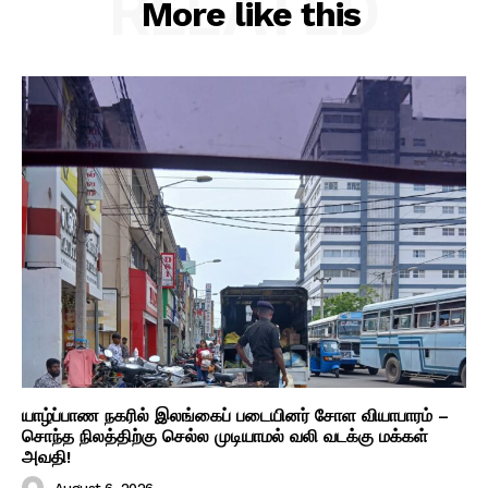
RELATED
More like this
யாழ்ப்பாண நகரில் இலங்கைப் படையினர் சோள வியாபாரம் –
சொந்த நிலத்திற்கு செல்ல முடியாமல் வலி வடக்கு மக்கள்
அவதி!