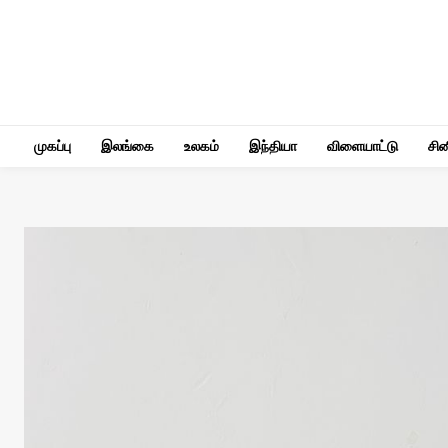
முகப்பு
இலங்கை
உலகம்
இந்தியா
விளையாட்டு
சி