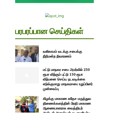
பரபரப்பான செய்திகள்
வலிகாமம் வடக்கு சபைக்கு
நீதிமன்ற நிவாரணம்
மட்டு மாநகர சபை அமர்வில் 250
ரூபா விற்கும் புட்டு 150 ரூபா
விற்பனை செய்ய நடவடிக்கை
எடுக்குமாறு மாநகரசபை உறுப்பினர்
முன்வைப்பு
கிழக்கு மாகாண சுதேச மருத்துவ
திணைக்களத்தின் பிரதி மாகாண
ஆணையாளராக வைத்தியர்
அன்டன் அனஸ்டீன் கடமையேற்பு