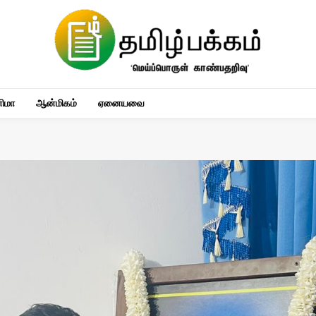
னிமா
ஆன்மிகம்
ஏனையவை