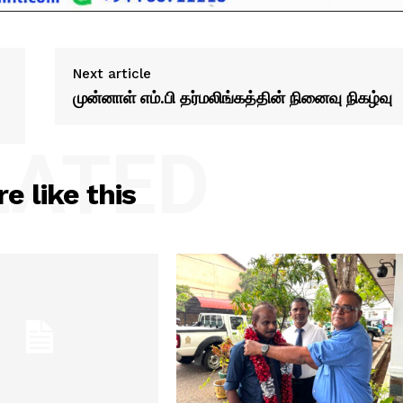
Next article
முன்னாள் எம்.பி தர்மலிங்கத்தின் நினைவு நிகழ்வு
LATED
e like this