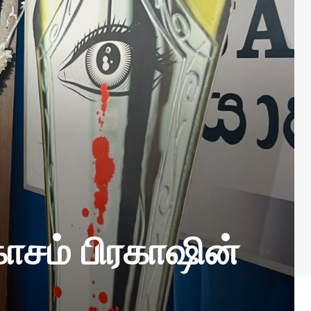
ாசம் பிரகாஷின்