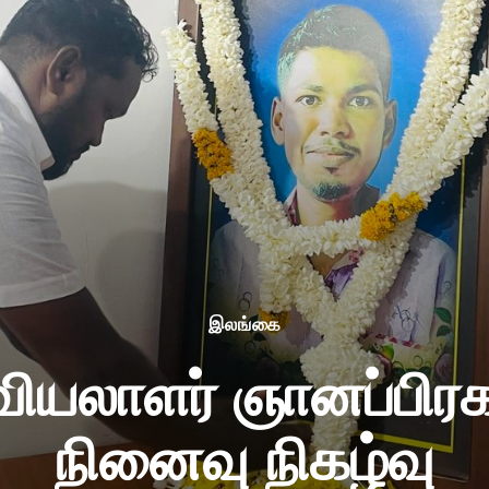
இலங்கை
யலாளர் ஞானப்பிரக
நினைவு நிகழ்வு