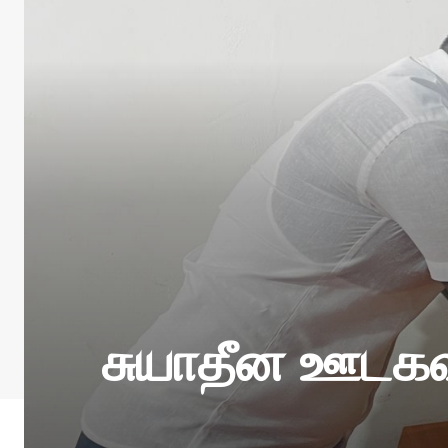
சுயாதீன ஊடகவி