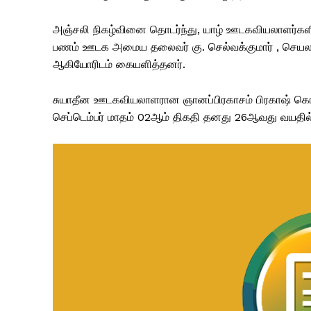
அஞ்சலி நிகழ்வினை தொடர்ந்து, யாழ் ஊடகவியலாளர்களின
பணம் ஊடக அமைய தலைவர் கு. செல்வக்குமார் , செயலாளர் 
ஆகியோரிடம் கையளித்தனர்.
சுயாதீன ஊடகவியலாளரான ஞானப்பிரகாசம் பிரகாஷ் க
செப்டெம்பர் மாதம் 02ஆம் திகதி தனது 26ஆவது வயதில் உ