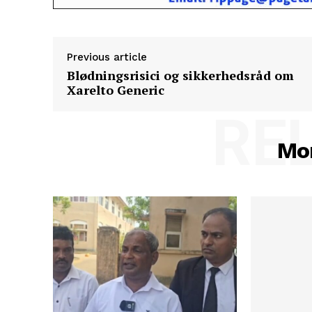
Previous article
Blødningsrisici og sikkerhedsråd om
Xarelto Generic
RE
Mor