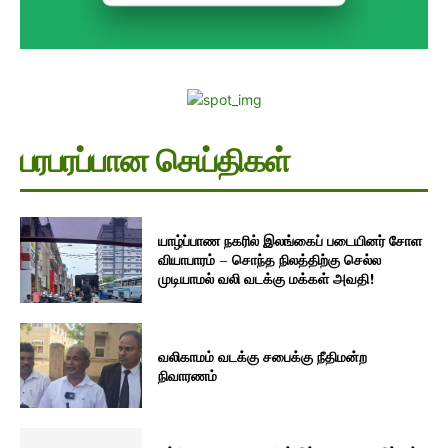
பரபரப்பான செய்திகள்
யாழ்ப்பாண நகரில் இலங்கைப் படையினர் சோள
வியாபாரம் – சொந்த நிலத்திற்கு செல்ல
முடியாமல் வலி வடக்கு மக்கள் அவதி!
வலிகாமம் வடக்கு சபைக்கு நீதிமன்ற
நிவாரணம்