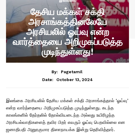
இலங்கை
தேசிய மக்கள் சக்தி
அரசாங்கத்தினலேயே
அரசியலில் ஓய்வு என்ற
வார்த்தையை அறிமுகப்படுத்த
முடிந்துள்ளது!
By:
Pagetamil
October 13, 2024
Date:
இலங்கை அரசியலில் தேசிய மக்கள் சக்தி அரசாங்கத்தால் ‘ஓய்வு’
என்ற வார்த்தையை அறிமுகப்படுத்த முடிந்துள்ளது. கடந்த
காலங்களில் தேர்தலில் தோல்வியடைந்த அல்லது உயிரிழந்த
அரசியல்வாதிகளைத் தவிர பிறர் எவரும் ஓய்வு பெறவில்லை என
ஜனாதிபதி அனுரகுமார திஸாநாயக்க இன்று தெரிவித்தார்.