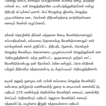
அல்லது சோப்பு வாங்கும் பொதுமக்கள் போன்ற ஏழை, நடுத்தர
மக்கள் கூட வரி செலுத்திதானே பயன்படுத்துகிறார்கள் என்று
நீதிபதி சுட்டிக்காட்டினார். பெட்ரோலுக்கு ஜிஎஸ்டி செலுத்த
முடியவில்லை என, அவர்கள் நீதிமன்றத்தை நாடுகிறார்களா
எனவும் கேள்வி எழுப்பினார்.
உங்கள் தொழிலில் நீங்கள் எத்தனை கோடி வேண்டுமானாலும்
சம்பாதியுங்கள், எவ்வளவு தொகைக்கு வேண்டுமானாலும் கார்
வாங்குங்கள் எனக் குறிப்பிட்ட நீதிபதி, ஆனால், அரசுக்குச்
செலுத்த வேண்டிய தொகையை முழுமையாகச் செலுத்துங்கள் என
அறிவுறுத்தினார். எந்த தனிப்பட்ட ஒருவரையும் குற்றம் சாட்ட
வேண்டுமென்பது தன் நோக்கம் அல்ல என்றும், அரசு விதிகள்
மற்றும் நீதிமன்ற உத்தரவுகள்படி நடக்கும்படியும் அறிவுறுத்தினார்.
நடிகர் தனுஷ் நுழைவு வரி பாக்கி எவ்வளவு செலுத்த வேண்டும்
என்பதை தமிழ்நாடு வணிகவரித் துறை உடனடியாகக் கணக்கிட்டு,
மதியம் 2:15 மணிக்குத் தெரிவிக்க வேண்டும் எனவும், கணக்கீடு
செய்யும் அதிகாரியும் மதியம் ஆஜராக வேண்டும் எனவும்
உத்தரவிட்டு, வழக்கை இறுதி உத்தரவுக்காக மதியம்