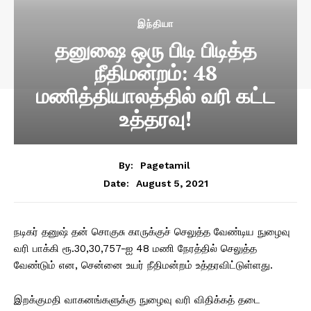
இந்தியா
தனுஷை ஒரு பிடி பிடித்த
நீதிமன்றம்: 48
மணித்தியாலத்தில் வரி கட்ட
உத்தரவு!
By:
Pagetamil
August 5, 2021
Date:
நடிகர் தனுஷ் தன் சொகுசு காருக்குச் செலுத்த வேண்டிய நுழைவு
வரி பாக்கி ரூ.30,30,757-ஐ 48 மணி நேரத்தில் செலுத்த
வேண்டும் என, சென்னை உயர் நீதிமன்றம் உத்தரவிட்டுள்ளது.
இறக்குமதி வாகனங்களுக்கு நுழைவு வரி விதிக்கத் தடை