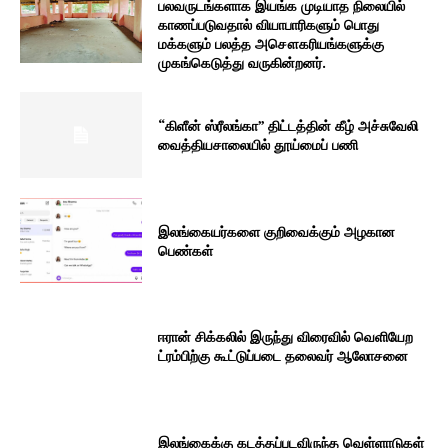
பலவருடங்களாக இயங்க முடியாத நிலையில்
காணப்படுவதால் வியாபாரிகளும் பொது
மக்களும் பலத்த அசௌகரியங்களுக்கு
முகங்கெடுத்து வருகின்றனர்.
“கிளீன் ஸ்ரீலங்கா” திட்டத்தின் கீழ் அச்சுவேலி
வைத்தியசாலையில் தூய்மைப் பணி
இலங்கையர்களை குறிவைக்கும் அழகான
பெண்கள்
ஈரான் சிக்கலில் இருந்து விரைவில் வெளியேற
ட்ரம்பிற்கு கூட்டுப்படை தலைவர் ஆலோசனை
இலங்கைக்கு கடத்தப்படவிருந்த வெள்ளாடுகள்