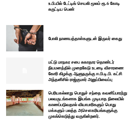
உ.பி.யில் டேட்டிங் செயலி மூலம் ரூ.6 கோடி
சுருட்டிய பெண்
போலி நாணயத்தாள்களுடன் இருவர் கைது
மட்டு மாநகர சபை சுகாதார தொண்டர்
நியமனத்தில் முறைகேடு உடனடி விசாரணை
கோரி கிழக்கு ஆளுநருக்கு ஈ.பி.டி.பி. கட்சி
அந்தனிசில் ராஜ்குமார் அனுப்பிவைப்பு
பெரியகல்லாறு பொதுச் சந்தை கவனிப்பாரற்று
பலவருடங்களாக இயங்க முடியாத நிலையில்
காணப்படுவதால் வியாபாரிகளும் பொது
மக்களும் பலத்த அசௌகரியங்களுக்கு
முகங்கெடுத்து வருகின்றனர்.