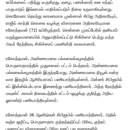
உயிர்களைப் பறித்து வருகிறது. ஏழை, பணக்காரர் என எந்தப்
பாகுபாடும் இல்லாமல் பாதிக்கப்படும் நிலை உருவாகியுள்ளது.
கொரோனா தொற்று காரணமாக முன்னாள் சிபிஐ அதிகாரியும்,
ராஜீவ் காந்தி கொலை வழக்கு விசாரணை அதிகாரியுமான
ரகோத்தமன் (72) உயிரிழந்தார். சென்னை முகப்பேரில் தனியார்
மருத்துவமனையில் அனுமதிக்கப்பட்டு சிகிச்சை பெற்று வந்த
அவர் நேற்றிரவு சிகிச்சைப் பலனின்றி காலமானார்.
ரகோத்தமன், அண்ணாமலை பல்கலைக்கழகத்தில்
பொருளாதாரத்தில் முதுகலைப் பட்டம் பெற்றவர். அண்ணாமலை
பல்கலைக்கழகத்தில் இருந்தபோது, அண்ணாமலை நியூஸ் என்ற
வார இதழில் ஆசிரியராகப் பணியாற்றியுள்ளார். பின்னர் சிபிஐயில்
சப் இன்ஸ்பெக்டராக இணைந்து பணியாற்றினார். அந்த நேரத்தில்
மவுண்ட் காவல் நிலையத்தில் சட்டம்-ஒழுங்கு குறித்து அறிய
ஓராண்டு பணியாற்றியுள்ளார்.
ரகோத்தமன் 36 ஆண்டுகள் சிபிஐயில் பணியாற்றினார். அதில்
லஞ்ச ஒழிப்பு, பொருளாதார குற்றத்தடுப்புப் பிரிவு, குற்றப்
புலனாய்வு விசாரணைப் பிரிவு எனப் பல துறைகளில்