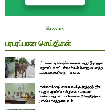
பரபரப்பான செய்திகள்
மட்டக்களப்பு சிறைச்சாலையை சுற்றி இராணுவ
பாதுகாப்பு மோட்டார்சைக்கிள் இராணுவ ரோந்து
நடவடிக்கையடுத்து – பரபரப்பு
மாளிகைக்காடு மையவாடிக்கு நிரந்தரத் தீர்வு
காணும் முயற்சி: கல்முனை தலைமை
பள்ளிவாசலுடன் மாளிகைக்காடு பிரதிநிதிகள்
முக்கிய கலந்துரையாடல்