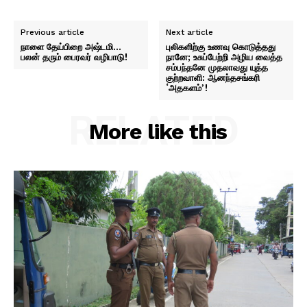
Previous article
Next article
நாளை தேய்பிறை அஷ்டமி…
புலிகளிற்கு உணவு கொடுத்தது
பலன் தரும் பைரவர் வழிபாடு!
நானே; உசுப்பேற்றி அழிய வைத்த
சம்பந்தனே முதலாவது யுத்த
குற்றவாளி: ஆனந்தசங்கரி
‘அதகளம்’!
RELATED
More like this