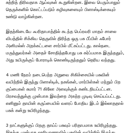
சுற்றித் திரிவதாக ஆய்வுகள் கூறுகின்றன. இவை பெரும்பாலும்
தெருக்களில் கொட்டப்படும் கழிவுகளையும் பிளாஸ்டிக்கையும்
உண்டு வாழ்கின்றன.
இதற்கிடையே ஃபரிதாபாத்தில் கடந்த பெப்ரவரி மாதம் சாலை
விபத்தில் சிக்கிய தெருவில் திரிந்த ஒரு பசு பீப்பிள் ஃபோர்
அனிமல்ஸ் அறக்கட்டளை சார்பில் மீட்கப்பட்டது. கால்நடை
மருத்துவர்கள் அதைச் சோதித்தபோது பசு கர்ப்பமாக இருந்ததும்,
அது உயிருக்குப் போராடிக் கொண்டிருந்ததும் தெரிய வந்தது.
4 மணி நேரம் நடைபெற்ற அறுவை சிகிச்சையில் பசுவின்
வயிற்றில் இருந்து பிளாஸ்டிக், நகங்கள், மார்பிள்கள் மற்றும் பிற
குப்பைகள் சுமார் 71 கிலோ அளவுக்குக் கண்டறியப்பட்டன.
பிரசவத்துக்கு முன்பாக இவற்றை அகற்ற முடிவு செய்யப்பட்டது.
எனினும் தாயின் கருப்பையில் வளரப் போதிய இடம் இல்லாததால்
பசுக் கன்று உயிரிழந்தது.
3 நாட்களுக்குப் பிறகு தாய்ப் பசுவும் பரிதாபமாக உயிரிழந்தது.
இதற்கு முன்பாக ஹரியாணாவில் பசுவின் வயிற்றில் இருந்து