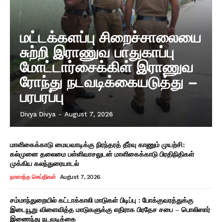
மட்டக்களப்பு சிறைச்சாலையை
சுற்றி இராணுவ பாதுகாப்பு
மோட்டார்சைக்கிள் இராணுவ
ரோந்து நடவடிக்கையடுத்து –
பரபரப்பு
Divya Divya
-
August 7, 2026
மாளிகைக்காடு மையவாடிக்கு நிரந்தரத் தீர்வு காணும் முயற்சி:
கல்முனை தலைமை பள்ளிவாசலுடன் மாளிகைக்காடு பிரதிநிதிகள்
முக்கிய கலந்துரையாடல்
நாளாந்த செய்திகள்
August 7, 2026
சம்மாந்துறையில் கட்டாக்காலி மாடுகள் பிடிப்பு : போக்குவரத்துக்கு
இடையூறு விளைவித்த மாடுகளுக்கு எதிராக பிரதேச சபை – பொலிஸார்
இணைந்து நடவடிக்கை