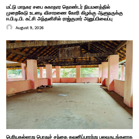
மட்டு மாநகர சபை சுகாதார தொண்டர் நியமனத்தில்
முறைகேடு உடனடி விசாரணை கோரி கிழக்கு ஆளுநருக்கு
ஈ.பி.டி.பி. கட்சி அந்தனிசில் ராஜ்குமார் அனுப்பிவைப்பு
August 9, 2026
பெரியகல்லாறு பொதுச் சந்தை கவனிப்பாரற்று பலவருடங்களாக