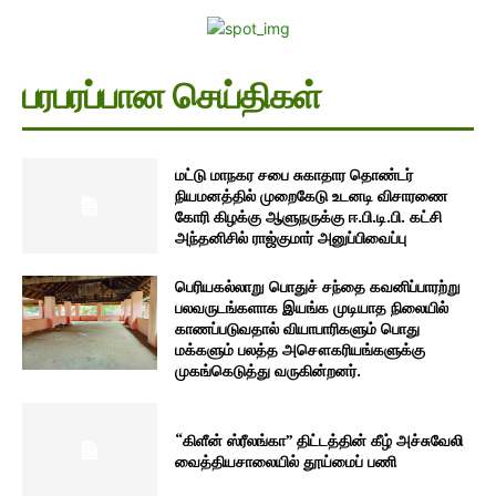
பரபரப்பான செய்திகள்
மட்டு மாநகர சபை சுகாதார தொண்டர்
நியமனத்தில் முறைகேடு உடனடி விசாரணை
கோரி கிழக்கு ஆளுநருக்கு ஈ.பி.டி.பி. கட்சி
அந்தனிசில் ராஜ்குமார் அனுப்பிவைப்பு
பெரியகல்லாறு பொதுச் சந்தை கவனிப்பாரற்று
பலவருடங்களாக இயங்க முடியாத நிலையில்
காணப்படுவதால் வியாபாரிகளும் பொது
மக்களும் பலத்த அசௌகரியங்களுக்கு
முகங்கெடுத்து வருகின்றனர்.
“கிளீன் ஸ்ரீலங்கா” திட்டத்தின் கீழ் அச்சுவேலி
வைத்தியசாலையில் தூய்மைப் பணி