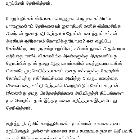
உறுப்பினர் தெரிவித்தார்.
மேலும் நீங்கள் ஸ்ரீலங்கா பொதுஜன பெரமுன கட்சியில்
பாராளுமன்றம் தெரிவானவர் ஜனாதிபதி ரணில் விக்ரமசிங்க
அவர்கள் ஜனாதிபதி தேர்தலில் தோல்வியடைந்தால் உங்கள்
அரசியல் எதிர்காலம் கேள்விக்குறியாமா? என எழுப்பிய
கேள்விக்கு பாராளுமன்ற உறுப்பினர் கபிலன் நுவன் அதுகோரள
தற்போது ரணில் விக்ரமசிங்க அவர்களுக்கு ஆதரவளிப்பது
தொடர்பில் தான் தமது ஆதரவாளர்களின் கலந்துரையாடலின்
பின்னரே முடிவெடுத்ததாகவும் தனது மக்களுக்கு தேர்தலில்
தோல்வியுற்று எதிர்க்கட்சியாக அமர்ந்து 5 வருட காலத்தை
வீணடிப்பதை விட்டு தேர்தலில் வெற்றியிடும் வேட்பாளருடன்
இணைந்து தமது பிரதேசத்திற்கான அபிவிருத்தி திட்டங்களை
முன்னெடுக்க தாம் இந்த முடிவை எடுத்ததாக இதன்போது
தெரிவித்தார்.
குறித்த நிகழ்வில் கலந்துகொண்ட முன்னாள் மாகாண சபை
உறுப்பினரும் முன்னாள் மாகாண சபை சபாநாயகருமான ஆரியவதி
களபதி இவ்வாறு கருத்து தெரிவித்தார்.