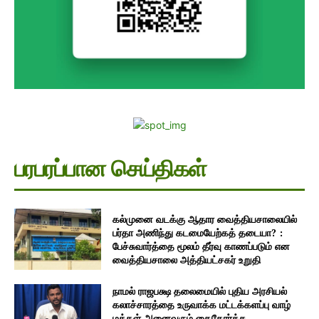
பரபரப்பான செய்திகள்
கல்முனை வடக்கு ஆதார வைத்தியசாலையில்
பர்தா அணிந்து கடமையேற்கத் தடையா? :
பேச்சுவார்த்தை மூலம் தீர்வு காணப்படும் என
வைத்தியசாலை அத்தியட்சகர் உறுதி
நாமல் ராஜபக்ஷ தலைமையில் புதிய அரசியல்
கலாச்சாரத்தை உருவாக்க மட்டக்களப்பு வாழ்
மக்கள் அனைவரும் கைகோர்க்க–