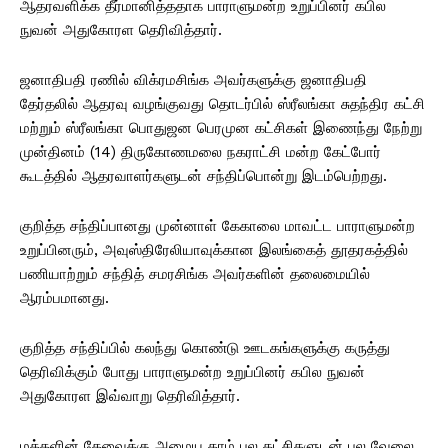
ஆதரவளிக்க தீர்மானித்ததாக பாராளுமன்ற உறுப்பினர் கபில
நுவன் அதுகோரள தெரிவித்தார்.
ஜனாதிபதி ரணில் விக்ரமசிங்க அவர்களுக்கு ஜனாதிபதி
தேர்தலில் ஆதரவு வழங்குவது தொடர்பில் ஸ்ரீலங்கா சுதந்திர கட்சி
மற்றும் ஸ்ரீலங்கா பொதுஜன பெரமுன கட்சிகள் இணைந்து நேற்று
முன்தினம் (14) திருகோணமலை நகராட்சி மன்ற கேட்போர்
கூடத்தில் ஆதரவாளர்களுடன் சந்திப்பொன்று இடம்பெற்றது.
குறித்த சந்திப்பானது முன்னாள் கேகாலை மாவட்ட பாராளுமன்ற
உறுப்பினரும், அவுஸ்திரேலியாவுக்கான இலங்கைத் தூதரகத்தில்
பணியாற்றும் சந்தித் சமரசிங்க அவர்களின் தலைமையில்
ஆரம்பமானது.
குறித்த சந்திப்பில் கலந்து கொண்டு ஊடகங்களுக்கு கருத்து
தெரிவிக்கும் போது பாராளுமன்ற உறுப்பினர் கபில நுவன்
அதுகோரள இவ்வாறு தெரிவித்தார்.
மக்களின் தேவைக்கு அமைய தாம் பல கட்சிகளுடன் பல வேலை