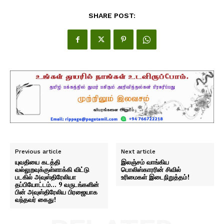
SHARE POST:
Previous article
Next article
யுவதியை கடத்தி
இலஞ்சம் வாங்கிய
வல்லுறவுக்குள்ளாக்கி விட்டு
பொலிஸ்காரரின் சிவில்
படகில் அவுஸ்திரேலியா
உரிமைகள் இடைநிறுத்தம்!
தப்பியோட்டம்… 9 வருடங்களின்
பின் அவுஸ்திரேலிய பிரஜையாக
வந்தவர் கைது!