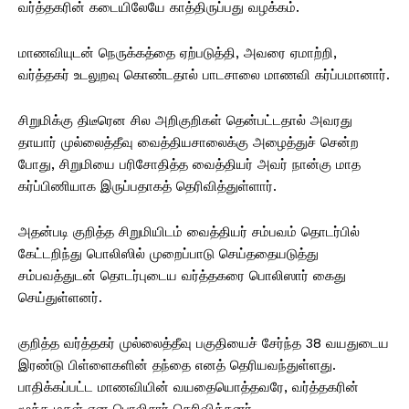
வர்த்தகரின் கடையிலேயே காத்திருப்பது வழக்கம்.
மாணவியுடன் நெருக்கத்தை ஏற்படுத்தி, அவரை ஏமாற்றி,
வர்த்தகர் உடலுறவு கொண்டதால் பாடசாலை மாணவி கர்ப்பமானார்.
சிறுமிக்கு திடீரென சில அறிகுறிகள் தென்பட்டதால் அவரது
தாயார் முல்லைத்தீவு வைத்தியசாலைக்கு அழைத்துச் சென்ற
போது, ​​சிறுமியை பரிசோதித்த வைத்தியர் அவர் நான்கு மாத
கர்ப்பிணியாக இருப்பதாகத் தெரிவித்துள்ளார்.
அதன்படி குறித்த சிறுமியிடம் வைத்தியர் சம்பவம் தொடர்பில்
கேட்டறிந்து பொலிஸில் முறைப்பாடு செய்ததையடுத்து
சம்பவத்துடன் தொடர்புடைய வர்த்தகரை பொலிஸார் கைது
செய்துள்ளனர்.
குறித்த வர்த்தகர் முல்லைத்தீவு பகுதியைச் சேர்ந்த 38 வயதுடைய
இரண்டு பிள்ளைகளின் தந்தை எனத் தெரியவந்துள்ளது.
பாதிக்கப்பட்ட மாணவியின் வயதையொத்தவரே, வர்த்தகரின்
மூத்த மகள் என பொலிசார் தெரிவித்தனர்.