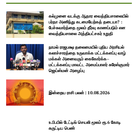
கல்முனை வடக்கு ஆதார வைத்தியசாலையில்
பர்தா அணிந்து கடமையேற்கத் தடையா? :
பேச்சுவார்த்தை மூலம் தீர்வு காணப்படும் என
வைத்தியசாலை அத்தியட்சகர் உறுதி
நாமல் ராஜபக்ஷ தலைமையில் புதிய அரசியல்
கலாச்சாரத்தை உருவாக்க மட்டக்களப்பு வாழ்
மக்கள் அனைவரும் கைகோர்க்க–
மட்டக்களப்பு மாவட்ட அமைப்பாளர் சுரேஸ்குமார்
ஜெய்ஸ்மன் அழைப்பு
இன்றைய ராசி பலன் | 10.08.2026
உ.பி.யில் டேட்டிங் செயலி மூலம் ரூ.6 கோடி
சுருட்டிய பெண்