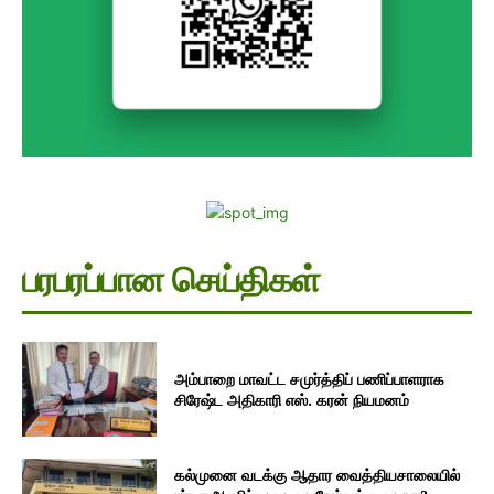
பரபரப்பான செய்திகள்
அம்பாறை மாவட்ட சமுர்த்திப் பணிப்பாளராக
சிரேஷ்ட அதிகாரி எஸ். கரன் நியமனம்
கல்முனை வடக்கு ஆதார வைத்தியசாலையில்