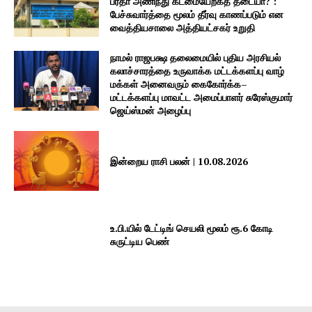
பர்தா அணிந்து கடமையேற்கத் தடையா? :
பேச்சுவார்த்தை மூலம் தீர்வு காணப்படும் என
வைத்தியசாலை அத்தியட்சகர் உறுதி
நாமல் ராஜபக்ஷ தலைமையில் புதிய அரசியல்
கலாச்சாரத்தை உருவாக்க மட்டக்களப்பு வாழ்
மக்கள் அனைவரும் கைகோர்க்க–
மட்டக்களப்பு மாவட்ட அமைப்பாளர் சுரேஸ்குமார்
ஜெய்ஸ்மன் அழைப்பு
இன்றைய ராசி பலன் | 10.08.2026
உ.பி.யில் டேட்டிங் செயலி மூலம் ரூ.6 கோடி
சுருட்டிய பெண்