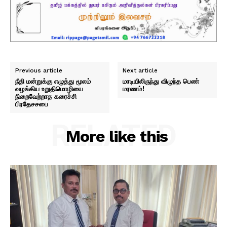
Previous article
Next article
நீதி மன்றுக்கு எழுத்து மூலம்
மாடியிலிருந்து விழுந்த பெண்
வழங்கிய உறுதிமொழியை
மரணம்!
நிறைவேற்றாத கரைச்சி
பிரதேசசபை
RELATED
More like this