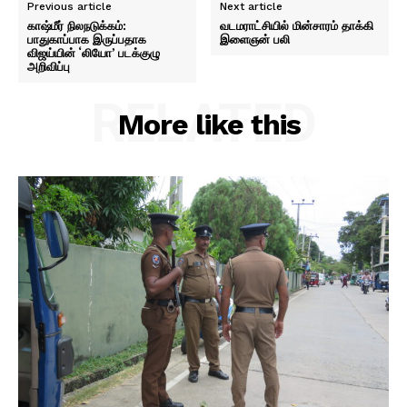
Previous article
Next article
காஷ்மீர் நிலநடுக்கம்:
வடமராட்சியில் மின்சாரம் தாக்கி
பாதுகாப்பாக இருப்பதாக
இளைஞன் பலி
விஜய்யின் ‘லியோ’ படக்குழு
அறிவிப்பு
RELATED
More like this