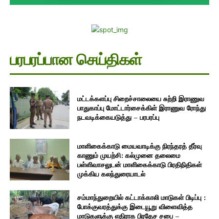
பரபரப்பான செய்திகள்
மட்டக்களப்பு சிறைச்சாலையை சுற்றி இராணுவ
பாதுகாப்பு மோட்டார்சைக்கிள் இராணுவ ரோந்து
நடவடிக்கையடுத்து – பரபரப்பு
மாளிகைக்காடு மையவாடிக்கு நிரந்தரத் தீர்வு
காணும் முயற்சி: கல்முனை தலைமை
பள்ளிவாசலுடன் மாளிகைக்காடு பிரதிநிதிகள்
முக்கிய கலந்துரையாடல்
சம்மாந்துறையில் கட்டாக்காலி மாடுகள் பிடிப்பு :
போக்குவரத்துக்கு இடையூறு விளைவித்த
மாடுகளுக்கு எதிராக பிரதேச சபை –