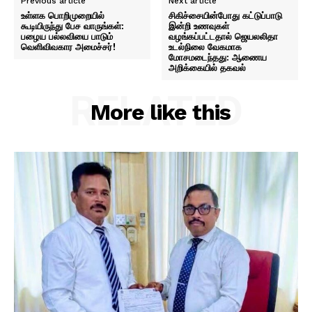
Previous article
Next article
உள்ளக பொறிமுறையில்
சிகிச்சையின்போது கட்டுப்பாடு
கூடியிருந்து பேச வாருங்கள்:
இன்றி உணவுகள்
பழைய பல்லவியை பாடும்
வழங்கப்பட்டதால் ஜெயலலிதா
வெளிவிவகார அமைச்சர்!
உடல்நிலை வேகமாக
மோசமடைந்தது: ஆணைய
அறிக்கையில் தகவல்
RELATED
More like this