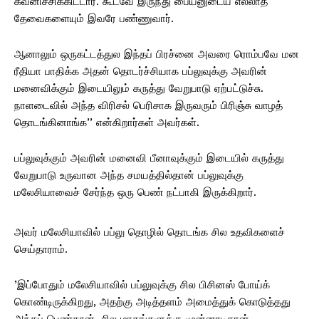
கவனிச்சிக்கிட்டார். கூடவே இருந்து பையனுடைய எல்லாத்
தேவைகளையும் இவரே பண்ணுவார்.
ஆனாலும் ஒருகட்டத்துல இந்தப் பிரச்னை அவரை ரொம்பவே மன
ரீதியா பாதிக்க அதன் தொடர்ச்சியாக பப்லுவுக்கு அவரின்
மனைவிக்கும் இடையிலும் கருத்து வேறுபாடு ஏற்பட்டுச்சு.
நாளடைவில் அந்த விரிசல் பெரிசாக இருவரும் பிரிஞ்சு வாழத்
தொடங்கினாங்க’’ என்கிறார்கள் அவர்கள்.
பப்லுவுக்கும் அவரின் மனைவி பீனாவுக்கும் இடையில் கருத்து
வேறுபாடு உருவான அந்த சமயத்தில்தான் பப்லுவுக்கு
மலேசியாவைச் சேர்ந்த ஒரு பெண் நட்பாகி இருக்கிறார்.
அவர் மலேசியாவில் பப்லு தொழில் தொடங்க சில உதவிகளைச்
செய்தாராம்.
’இப்போதும் மலேசியாவில் பப்லுவுக்கு சில பிசினஸ் போய்க்
கொண்டிருக்கிறது, அதற்கு அடித்தளம் அமைத்துக் கொடுத்தது
அந்தப் பெண்தான். சில மாதங்களுக்கு முன்னாடிதான்