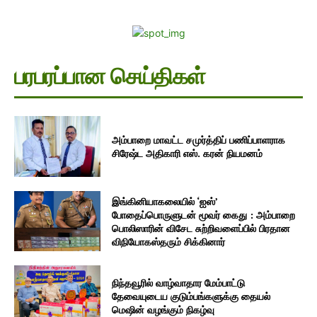
பரபரப்பான செய்திகள்
அம்பாறை மாவட்ட சமுர்த்திப் பணிப்பாளராக
சிரேஷ்ட அதிகாரி எஸ். கரன் நியமனம்
இங்கினியாகலையில் ‘ஐஸ்’
போதைப்பொருளுடன் மூவர் கைது : அம்பாறை
பொலிஸாரின் விசேட சுற்றிவளைப்பில் பிரதான
விநியோகஸ்தரும் சிக்கினார்
நிந்தவூரில் வாழ்வாதார மேம்பாட்டு
தேவையுடைய குடும்பங்களுக்கு தையல்
மெஷின் வழங்கும் நிகழ்வு