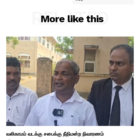
RELATED
More like this
வலிகாமம் வடக்கு சபைக்கு நீதிமன்ற நிவாரணம்