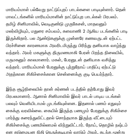
மாரியம்மாள் பல்வேறு நாட்டுப்புறப் பாடல்களை பாடியுள்ளார். தென்
மாவட்டங்களில் மாரியம்மாளின் நாட்டுப்புற பாடல்கள் பிரபலம்.
தமிழ் சினிமாவில், வெடிகுண்டு முருகேசன், மாதவனும்
மலர்விழியும், மதுரை சம்பவம், களவாணி 2 ஆகிய படங்களில் பாடி
இருக்கிறார். பல ஆண்டுகளுக்கு முன்னரே கணவருடன் ஏற்பட்ட
பிரச்சினை காரணமாக அவரிடமிருந்து பிரிந்து தனியாக வாழ்ந்து
வந்தார். அவர் மகளுக்கு திருமணமாகி பேரன் பிறந்த நிலையில்,
மருமகனும் காலமானார். மகள், பேரனுடன் தனியாக வசித்து
வந்தார். மாரியம்மாள் பேரனுக்கு புற்றுநோய் பாதிப்பு ஏற்பட்டு
அதற்கான சிகிச்சைக்கான சென்னைக்கு குடி பெயர்ந்தார்.
இந்த சூழ்நிலையில் தான் கர்ணன் படத்தில் தற்போது இவர்
பிரபலமானார். ஆனால் சினிமாவில் இவர் பாடல் பாடிய படங்கள்
பலவும் வெளியிடாமல் முடங்கியுள்ளன. இதனால் பணம் எதுவும்
கைக்கு வரவில்லை. கையில் இருந்த பணமும் பேரனுக்கு சிகிச்சை
பார்த்து கரைந்துவிட்டதால் சொந்தமாக இருந்த வீட்டையும்
சிகிச்சைக்கு பணமில்லாமல் விற்றுவிட்டார். நோய், தொழில் நஷ்டம்
என கடுமையன நிதி நெருக்கடியால் வாடும் அவர், கடந்த மூன்று