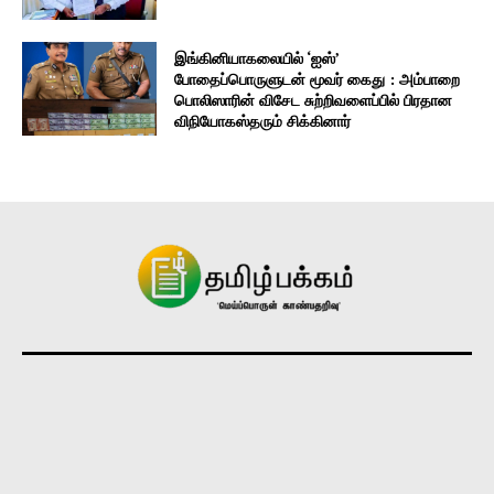
இங்கினியாகலையில் ‘ஐஸ்’
போதைப்பொருளுடன் மூவர் கைது : அம்பாறை
பொலிஸாரின் விசேட சுற்றிவளைப்பில் பிரதான
விநியோகஸ்தரும் சிக்கினார்