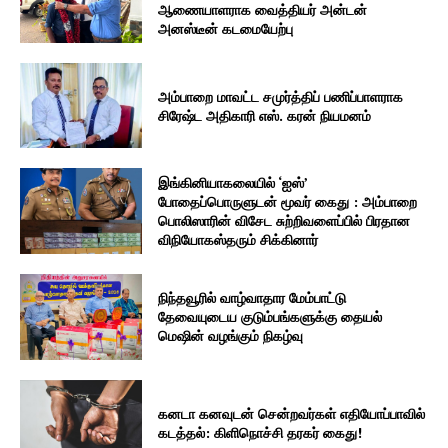
ஆணையாளராக வைத்தியர் அன்டன்
அனஸ்டீன் கடமையேற்பு
அம்பாறை மாவட்ட சமுர்த்திப் பணிப்பாளராக
சிரேஷ்ட அதிகாரி எஸ். கரன் நியமனம்
இங்கினியாகலையில் ‘ஐஸ்’
போதைப்பொருளுடன் மூவர் கைது : அம்பாறை
பொலிஸாரின் விசேட சுற்றிவளைப்பில் பிரதான
விநியோகஸ்தரும் சிக்கினார்
நிந்தவூரில் வாழ்வாதார மேம்பாட்டு
தேவையுடைய குடும்பங்களுக்கு தையல்
மெஷின் வழங்கும் நிகழ்வு
கனடா கனவுடன் சென்றவர்கள் எதியோப்பாவில்
கடத்தல்: கிளிநொச்சி தரகர் கைது!