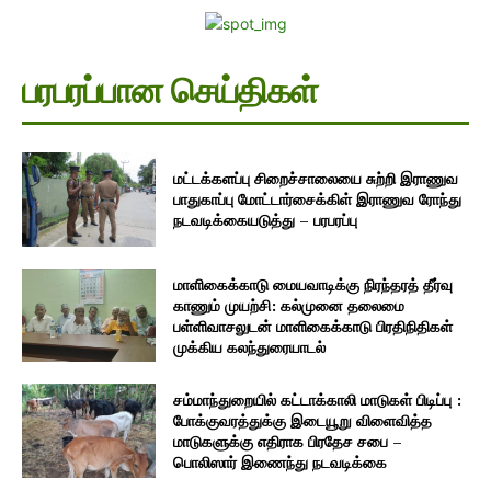
பரபரப்பான செய்திகள்
மட்டக்களப்பு சிறைச்சாலையை சுற்றி இராணுவ
பாதுகாப்பு மோட்டார்சைக்கிள் இராணுவ ரோந்து
நடவடிக்கையடுத்து – பரபரப்பு
மாளிகைக்காடு மையவாடிக்கு நிரந்தரத் தீர்வு
காணும் முயற்சி: கல்முனை தலைமை
பள்ளிவாசலுடன் மாளிகைக்காடு பிரதிநிதிகள்
முக்கிய கலந்துரையாடல்
சம்மாந்துறையில் கட்டாக்காலி மாடுகள் பிடிப்பு :
போக்குவரத்துக்கு இடையூறு விளைவித்த
மாடுகளுக்கு எதிராக பிரதேச சபை –
பொலிஸார் இணைந்து நடவடிக்கை