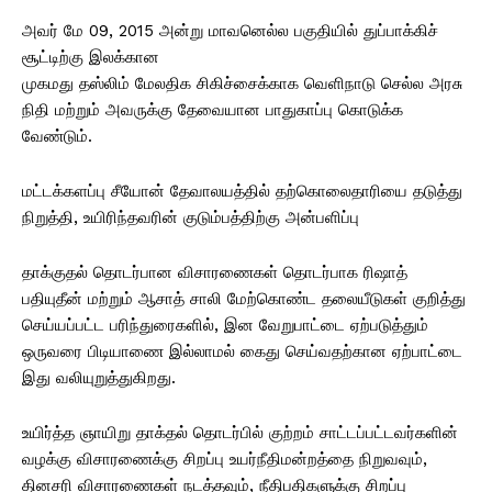
அவர் மே 09, 2015 அன்று மாவனெல்ல பகுதியில் துப்பாக்கிச்
சூட்டிற்கு இலக்கான
முகமது தஸ்லிம் மேலதிக சிகிச்சைக்காக வெளிநாடு செல்ல அரசு
நிதி மற்றும் அவருக்கு தேவையான பாதுகாப்பு கொடுக்க
வேண்டும்.
மட்டக்களப்பு சீயோன் தேவாலயத்தில் தற்கொலைதாரியை தடுத்து
நிறுத்தி, உயிரிந்தவரின் குடும்பத்திற்கு அன்பளிப்பு
தாக்குதல் தொடர்பான விசாரணைகள் தொடர்பாக ரிஷாத்
பதியுதீன் மற்றும் ஆசாத் சாலி மேற்கொண்ட தலையீடுகள் குறித்து
செய்யப்பட்ட பரிந்துரைகளில், இன வேறுபாட்டை ஏற்படுத்தும்
ஒருவரை பிடியாணை இல்லாமல் கைது செய்வதற்கான ஏற்பாட்டை
இது வலியுறுத்துகிறது.
உயிர்த்த ஞாயிறு தாக்தல் தொடர்பில் குற்றம் சாட்டப்பட்டவர்களின்
வழக்கு விசாரணைக்கு சிறப்பு உயர்நீதிமன்றத்தை நிறுவவும்,
தினசரி விசாரணைகள் நடத்தவும், நீதிபதிகளுக்கு சிறப்பு