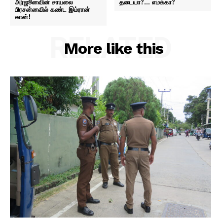
அர்ஜூனவின் சாயலை
தடையா?… எமக்கா?
பிரசன்னவில் கண்ட இம்ரான்
கான்!
RELATED
More like this