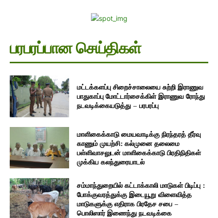
பரபரப்பான செய்திகள்
மட்டக்களப்பு சிறைச்சாலையை சுற்றி இராணுவ
பாதுகாப்பு மோட்டார்சைக்கிள் இராணுவ ரோந்து
நடவடிக்கையடுத்து – பரபரப்பு
மாளிகைக்காடு மையவாடிக்கு நிரந்தரத் தீர்வு
காணும் முயற்சி: கல்முனை தலைமை
பள்ளிவாசலுடன் மாளிகைக்காடு பிரதிநிதிகள்
முக்கிய கலந்துரையாடல்
சம்மாந்துறையில் கட்டாக்காலி மாடுகள் பிடிப்பு :
போக்குவரத்துக்கு இடையூறு விளைவித்த
மாடுகளுக்கு எதிராக பிரதேச சபை –
பொலிஸார் இணைந்து நடவடிக்கை