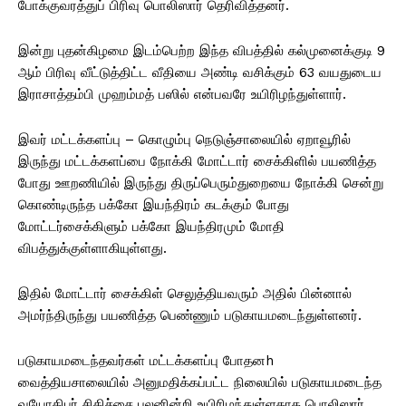
போக்குவரத்துப் பிரிவு பொலிஸார் தெரிவித்தனர்.
இன்று புதன்கிழமை இடம்பெற்ற இந்த விபத்தில் கல்முனைக்குடி 9
ஆம் பிரிவு வீட்டுத்திட்ட வீதியை அண்டி வசிக்கும் 63 வயதுடைய
இராசாத்தம்பி முஹம்மத் பஸில் என்பவரே உயிரிழந்துள்ளார்.
இவர் மட்டக்களப்பு – கொழும்பு நெடுஞ்சாலையில் ஏறாவூரில்
இருந்து மட்டக்களப்பை நோக்கி மோட்டார் சைக்கிளில் பயணித்த
போது ஊறணியில் இருந்து திருப்பெரும்துறையை நோக்கி சென்று
கொண்டிருந்த பக்கோ இயந்திரம் கடக்கும் போது
மோட்டர்சைக்கிளும் பக்கோ இயந்திரமும் மோதி
விபத்துக்குள்ளாகியுள்ளது.
இதில் மோட்டார் சைக்கிள் செலுத்தியவரும் அதில் பின்னால்
அமர்ந்திருந்து பயணித்த பெண்ணும் படுகாயமடைந்துள்ளனர்.
படுகாயமடைந்தவர்கள் மட்டக்களப்பு போதனh
வைத்தியசாலையில் அனுமதிக்கப்பட்ட நிலையில் படுகாயமடைந்த
வயோதிபர் சிகிச்சை பலனின்றி உயிரிழந்துள்ளதாக பொலிஸார்