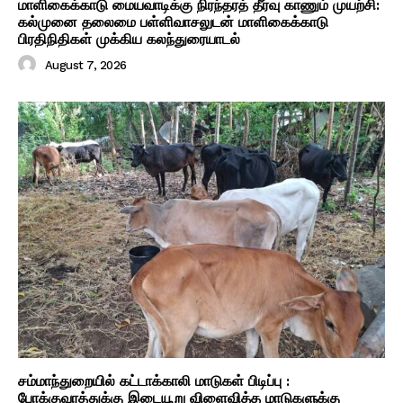
மாளிகைக்காடு மையவாடிக்கு நிரந்தரத் தீர்வு காணும் முயற்சி:
கல்முனை தலைமை பள்ளிவாசலுடன் மாளிகைக்காடு
பிரதிநிதிகள் முக்கிய கலந்துரையாடல்
August 7, 2026
சம்மாந்துறையில் கட்டாக்காலி மாடுகள் பிடிப்பு :
போக்குவரத்துக்கு இடையூறு விளைவித்த மாடுகளுக்கு