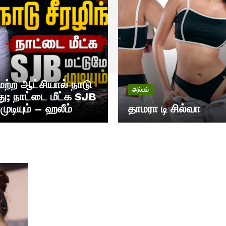
்ற ஆட்சியால் நாடு
அல்பம்
தது; நாட்டை மீட்க SJB
முடியும் – ஹலீம்
தாமரா டி சில்வா