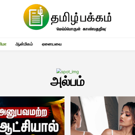
னிமா
ஆன்மிகம்
ஏனையவை
அல்பம்