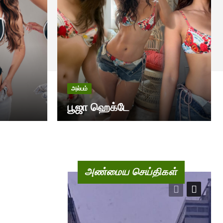
அல்பம்
பூஜா ஹெக்டே
அண்மைய செய்திகள்