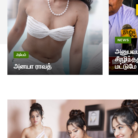
NEWS
அனுபவமற
அல்பம்
சீரழிந்
அனயா ராவத்
மட்டுமே 