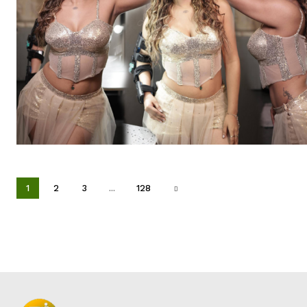
1
2
3
...
128