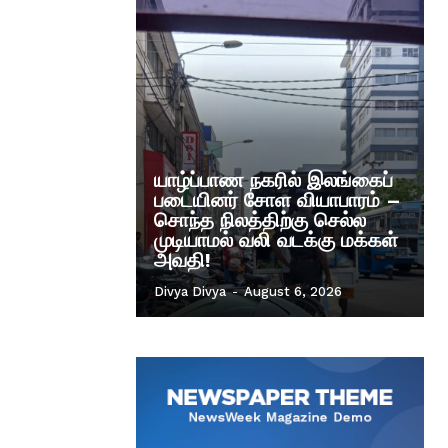
யாழ்ப்பாண நகரில் இலங்கைப்
படையினர் சோள வியாபாரம் –
சொந்த நிலத்திற்கு செல்ல
முடியாமல் வலி வடக்கு மக்கள்
அவதி!
Divya Divya
-
August 6, 2026