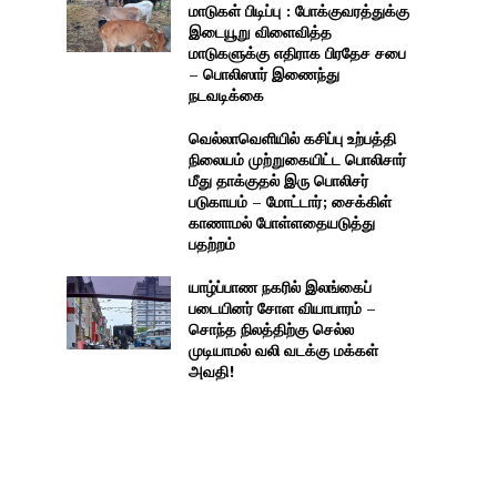
மாடுகள் பிடிப்பு : போக்குவரத்துக்கு
இடையூறு விளைவித்த
மாடுகளுக்கு எதிராக பிரதேச சபை
– பொலிஸார் இணைந்து
நடவடிக்கை
வெல்லாவெளியில் கசிப்பு உற்பத்தி
நிலையம் முற்றுகையிட்ட பொலிசார்
மீது தாக்குதல் இரு பொலிசர்
படுகாயம் – மோட்டார்; சைக்கிள்
காணாமல் போள்ளதையடுத்து
பதற்றம்
யாழ்ப்பாண நகரில் இலங்கைப்
படையினர் சோள வியாபாரம் –
சொந்த நிலத்திற்கு செல்ல
முடியாமல் வலி வடக்கு மக்கள்
அவதி!