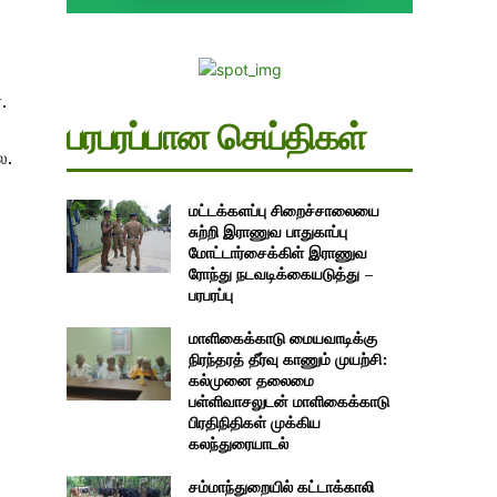
.
பரபரப்பான செய்திகள்
ை.
மட்டக்களப்பு சிறைச்சாலையை
சுற்றி இராணுவ பாதுகாப்பு
மோட்டார்சைக்கிள் இராணுவ
ரோந்து நடவடிக்கையடுத்து –
பரபரப்பு
மாளிகைக்காடு மையவாடிக்கு
நிரந்தரத் தீர்வு காணும் முயற்சி:
கல்முனை தலைமை
பள்ளிவாசலுடன் மாளிகைக்காடு
பிரதிநிதிகள் முக்கிய
கலந்துரையாடல்
சம்மாந்துறையில் கட்டாக்காலி