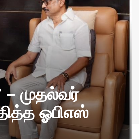
 – முதல்வர்
ித்த ஓபிஎஸ்