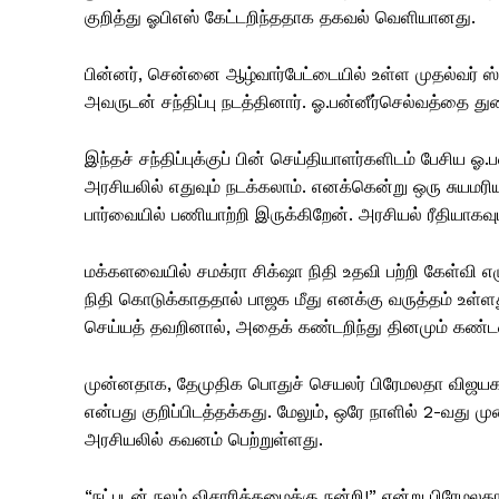
குறித்து ஓபிஎஸ் கேட்டறிந்ததாக தகவல் வெளியானது.
பின்னர், சென்னை ஆழ்வார்பேட்டையில் உள்ள முதல்வர் ஸ்
அவருடன் சந்திப்பு நடத்தினார். ஓ.பன்னீர்செல்வத்தை து
இந்தச் சந்திப்புக்குப் பின் செய்தியாளர்களிடம் பேசிய 
அரசியலில் எதுவும் நடக்கலாம். எனக்கென்று ஒரு சுயம
பார்வையில் பணியாற்றி இருக்கிறேன். அரசியல் ரீதியாகவும
மக்களவையில் சமக்ரா சிக்‌ஷா நிதி உதவி பற்றி கேள்வி 
நிதி கொடுக்காததால் பாஜக மீது எனக்கு வருத்தம் உள்ள
செய்யத் தவறினால், அதைக் கண்டறிந்து தினமும் கண்டன
முன்னதாக, தேமுதிக பொதுச் செயலர் பிரேமலதா விஜயகாந்
என்பது குறிப்பிடத்தக்கது. மேலும், ஒரே நாளில் 2-வது 
அரசியலில் கவனம் பெற்றுள்ளது.
“நட்புடன் நலம் விசாரித்தமைக்கு நன்றி!” என்று பிரேமலதா