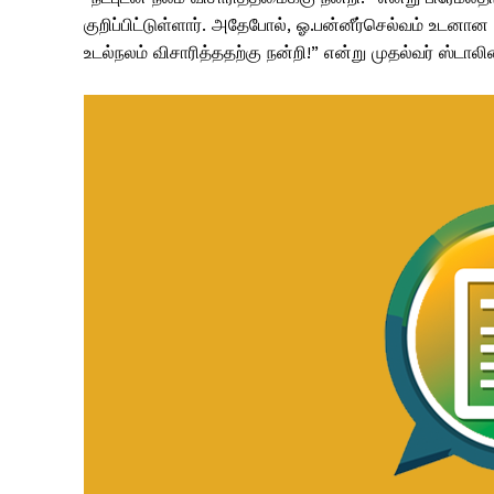
குறிப்பிட்டுள்ளார். அதேபோல், ஓ.பன்னீர்செல்வம் உடனான ச
உடல்நலம் விசாரித்ததற்கு நன்றி!” என்று முதல்வர் ஸ்டாலின்