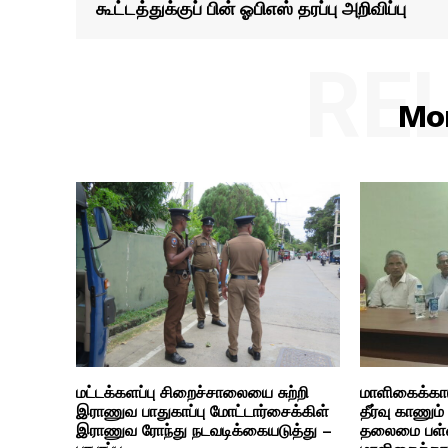
கூட்டத்துக்குப் பின் ஓபிஎஸ் தரப்பு அறிவிப்பு
RE
Mor
மட்டக்களப்பு சிறைச்சாலையை சுற்றி
மாளிகைக்காட
இராணுவ பாதுகாப்பு மோட்டார்சைக்கிள்
தீர்வு காணும
இராணுவ ரோந்து நடவடிக்கையடுத்து –
தலைமை பள்