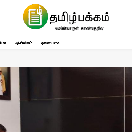
னிமா
ஆன்மிகம்
ஏனையவை