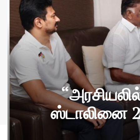
“அரசியலில்
ஸ்டாலினை 2