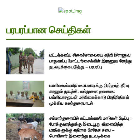
பரபரப்பான செய்திகள்
மட்டக்களப்பு சிறைச்சாலையை சுற்றி இராணுவ
பாதுகாப்பு மோட்டார்சைக்கிள் இராணுவ ரோந்து
நடவடிக்கையடுத்து – பரபரப்பு
மாளிகைக்காடு மையவாடிக்கு நிரந்தரத் தீர்வு
காணும் முயற்சி: கல்முனை தலைமை
பள்ளிவாசலுடன் மாளிகைக்காடு பிரதிநிதிகள்
முக்கிய கலந்துரையாடல்
சம்மாந்துறையில் கட்டாக்காலி மாடுகள் பிடிப்பு :
போக்குவரத்துக்கு இடையூறு விளைவித்த
மாடுகளுக்கு எதிராக பிரதேச சபை –
பொலிஸார் இணைந்து நடவடிக்கை