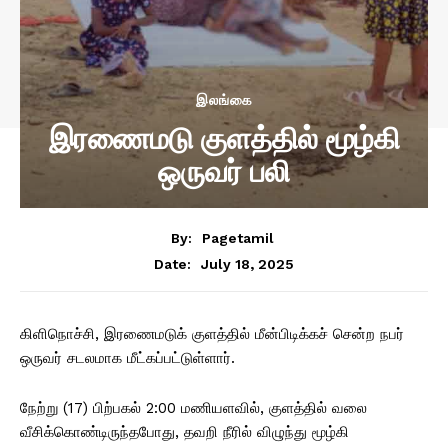
இலங்கை
இரணைமடு குளத்தில் மூழ்கி
ஒருவர் பலி
By:
Pagetamil
July 18, 2025
Date:
கிளிநொச்சி, இரணைமடுக் குளத்தில் மீன்பிடிக்கச் சென்ற நபர்
ஒருவர் சடலமாக மீட்கப்பட்டுள்ளார்.
நேற்று (17) பிற்பகல் 2:00 மணியளவில், குளத்தில் வலை
வீசிக்கொண்டிருந்தபோது, தவறி நீரில் விழுந்து மூழ்கி